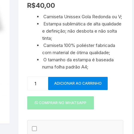
Comemorativas
R$
40,00
Body Papai
Caneca Super Heróis
Camiseta Unissex Gola Redonda ou V;
Estampa sublimática de alta qualidade
e definição; não desbota e não solta
tinta;
Camiseta 100% poliéster fabricada
com material de ótima qualidade;
O tamanho da estampa é baseada
numa folha padrão A4;
Camiseta
ADICIONAR AO CARRINHO
Hulk
-
002
COMPRAR NO WHATSAPP
quantidade