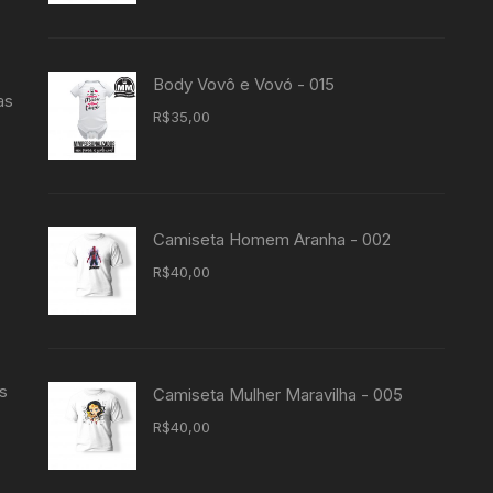
Body Vovô e Vovó - 015
as
R$
35,00
Camiseta Homem Aranha - 002
R$
40,00
s
Camiseta Mulher Maravilha - 005
R$
40,00