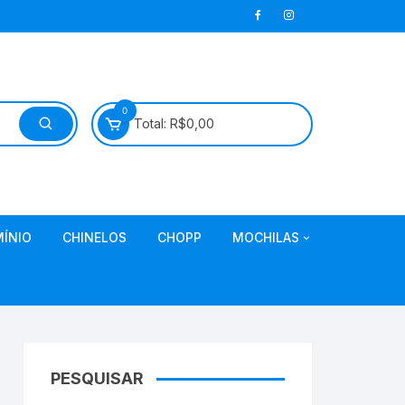
0
Total:
R$
0,00
ÍNIO
CHINELOS
CHOPP
MOCHILAS
om
Mochila Cristã
PESQUISAR
Caneca Aniversário