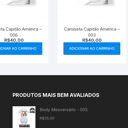
ta Capitão América –
Camiseta Capitão América –
006
003
R$
40,00
R$
40,00
IONAR AO CARRINHO
ADICIONAR AO CARRINHO
PRODUTOS MAIS BEM AVALIADOS
Body Mesversário - 005
R$
35,00