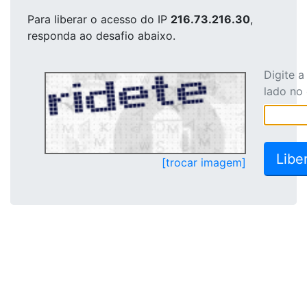
Para liberar o acesso
do IP
216.73.216.30
,
responda ao desafio abaixo.
Digite 
lado no
[trocar imagem]